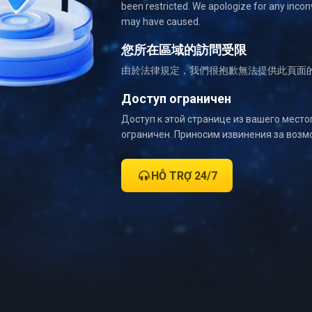
been restricted. We apologize for any incon
may have caused.
您所在區域的訪問受限
由於法律規定，我們很抱歉無法提供此頁面
Доступ ограничен
Доступ к этой странице из вашего мест
ограничен. Приносим извинения за возм
HỖ TRỢ 24/7