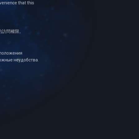
venience that this
的訪問權限。
оположения
ожные неудобства.