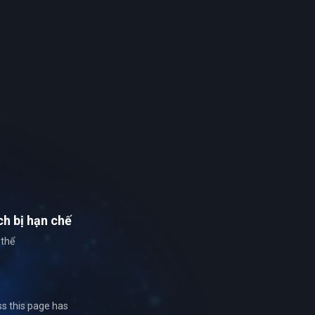
ch
bị hạn chế
 thể
ss this page has