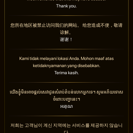
Thank you.
您所在地区被禁止访问我们的网站。 给您造成不便，敬请
谅解。
谢谢！
Kami tidak melayani lokasi Anda. Mohon maaf atas
ketidaknyamanan yang disebabkan.
Terima kasih.
យើងខ្ញុំមិនអាចផ្តល់សេវាជូនសំរាប់តំបន់លោកអ្នកទេ។ សូមអភ័យទោស
ចំពោះបញ្ហានេះ។
អរគុណ
저희는 고객님이 계신 지역에는 서비스를 제공하지 않습니
다.