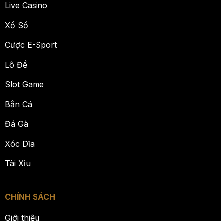
Live Casino
Xổ Số
Cược E-Sport
Lô Đề
Slot Game
Bắn Cá
Đá Gà
Xóc Dĩa
Tài Xỉu
CHÍNH SÁCH
Giới thiệu