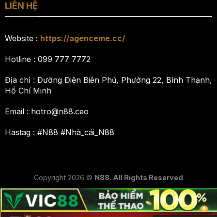
LIÊN HỆ
Website :
https://agenceme.cc/
Hotline : 099 777 7772
Địa chỉ : Đường Điện Biên Phủ, Phường 22, Bình Thạnh,
Hồ Chí Minh
Email :
hotro@n88.ceo
Hastag : #N88 #Nhà_cái_N88
Copyright 2026 ©
N88. All Rights Reserved