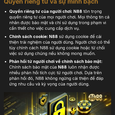
Quyền riêng tư và sự minh bạch
Quyền riêng tư của người chơi: N88
tôn trọng
quyền riêng tư của mọi người chơi. Mọi thông tin cá
nhân được bảo mật và chỉ sử dụng trong phạm vi
cần thiết cho việc cung cấp dịch vụ.
Chính sách cookie: N88
sử dụng cookie để cải
thiện trải nghiệm của người dùng. Người chơi có thể
tùy chỉnh cách N88 sử dụng cookie hoặc từ chối
việc sử dụng chúng nếu không mong muốn.
Phản hồi từ người chơi về chính sách bảo mật:
Chính sách bảo mật của
N88
luôn nhận được
nhiều phản hồi tích cực từ người chơi. Dựa trên
phản hồi đó, N88 không ngừng cải thiện để đáp
ứng nhu cầu và kỳ vọng của người dùng.