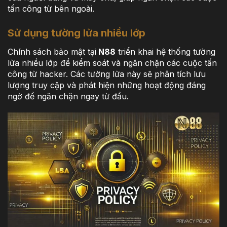
tấn công từ bên ngoài.
Sử dụng tường lửa nhiều lớp
Chính sách bảo mật tại
N88
triển khai hệ thống tường
lửa nhiều lớp để kiểm soát và ngăn chặn các cuộc tấn
công từ hacker. Các tường lửa này sẽ phân tích lưu
lượng truy cập và phát hiện những hoạt động đáng
ngờ để ngăn chặn ngay từ đầu.