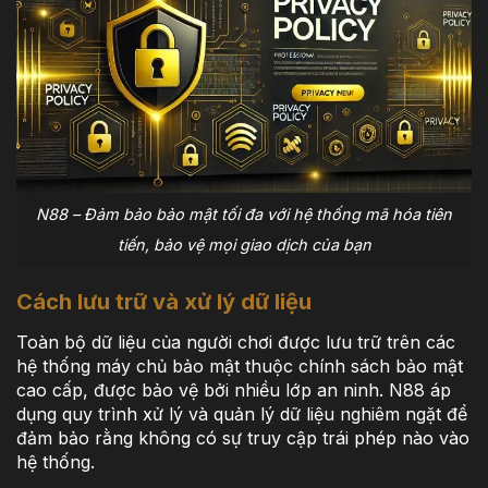
N88 – Đảm bảo bảo mật tối đa với hệ thống mã hóa tiên
tiến, bảo vệ mọi giao dịch của bạn
Cách lưu trữ và xử lý dữ liệu
Toàn bộ dữ liệu của người chơi được lưu trữ trên các
hệ thống máy chủ bảo mật thuộc chính sách bảo mật
cao cấp, được bảo vệ bởi nhiều lớp an ninh. N88 áp
dụng quy trình xử lý và quản lý dữ liệu nghiêm ngặt để
đảm bảo rằng không có sự truy cập trái phép nào vào
hệ thống.