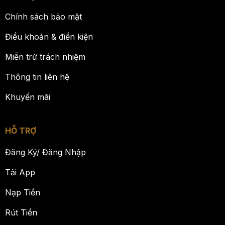
Chính sách bảo mật
Điều khoản & điền kiện
Miễn trừ trách nhiệm
Thông tin liên hệ
Khuyến mãi
HỖ TRỢ
Đăng Ký/ Đăng Nhập
Tải App
Nạp Tiền
Rút Tiền