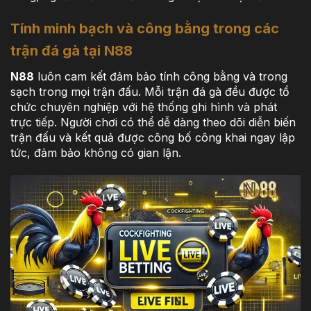
Tính minh bạch và công bằng trong các
trận đá gà tại N88
N88
luôn cam kết đảm bảo tính công bằng và trong
sạch trong mọi trận đấu. Mỗi trận đá gà đều được tổ
chức chuyên nghiệp với hệ thống ghi hình và phát
trực tiếp. Người chơi có thể dễ dàng theo dõi diễn biến
trận đấu và kết quả được công bố công khai ngay lập
tức, đảm bảo không có gian lận.