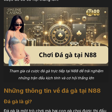
Tham gia cá cược đá gà trực tiếp tại N88 để trải nghiệm
những trận đấu kịch tính và cơ hội thắng lớn
Những thông tin về đá gà tại N88
Đá gà là gì?
Đá gà là một trò chơi mà hai con gà chọi được thi đấu