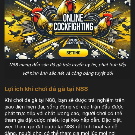
N88 mang đến sàn đá gà trực tuyến uy tín, phát trực tiếp
với hình ảnh sắc nét và công bằng tuyệt đối
Lợi ích khi chơi đá gà tại N88
Khi chơi đá gà tại N88, bạn sẽ được trải nghiệm trên
giao diện hiện đại, sống động với các trận đấu được
phát trực tiếp với chất lượng cao, người chơi có thể
tham gia đặt cược nhiều loại kèo hấp dẫn. Đặc biệt,
việc tham gia đặt cược tại N88 rất linh hoạt và dễ
dàng, người chơi có thể tham gia mọi lúc mọi nơi.