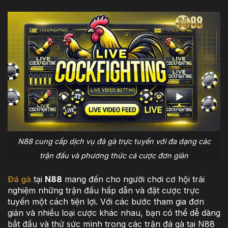
N88 cung cấp dịch vụ đá gà trực tuyến với đa dạng các
trận đấu và phương thức cá cược đơn giản
Đá gà
tại
N88
mang đến cho người chơi cơ hội trải
nghiệm những trận đấu hấp dẫn và đặt cược trực
tuyến một cách tiện lợi. Với các bước tham gia đơn
giản và nhiều loại cược khác nhau, bạn có thể dễ dàng
bắt đầu và thử sức mình trong các trận đá gà tại N88