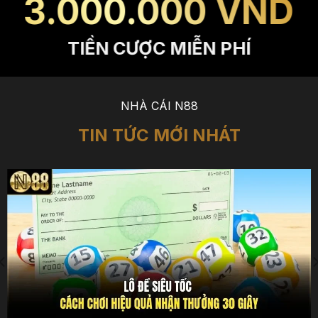
3.000.000 VND
TIỀN CƯỢC MIỄN PHÍ
NHÀ CÁI N88
TIN TỨC MỚI NHÁT